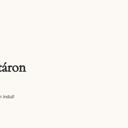
táron
 indul!