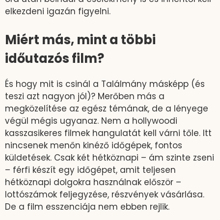
elkezdeni igazán figyelni.
Miért más, mint a többi
időutazós film?
És hogy mit is csinál a Találmány másképp (és
teszi azt nagyon jól)? Merőben más a
megközelítése az egész témának, de a lényege
végül mégis ugyanaz. Nem a hollywoodi
kasszasikeres filmek hangulatát kell várni tőle. Itt
nincsenek menőn kinéző időgépek, fontos
küldetések. Csak két hétköznapi – ám szinte zseni
– férfi készít egy időgépet, amit teljesen
hétköznapi dolgokra használnak először –
lottószámok feljegyzése, részvények vásárlása.
De a film esszenciája nem ebben rejlik.