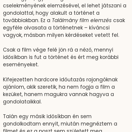
cselekményének elemzésével, el lehet játszani a
gondolattal, hogy alakult a történet a
továbbiakban. Ez a
Találmány film elemzés
csak
egyféle olvasata a történetnek – kíváncsi
vagyok, másban milyen kérdéseket vetett fel.
Csak a film vége felé jön rá a néző, mennyi
idősíkban is fut a történet és ért meg korábbi
eseményeket.
Kifejezetten hardcore időutazás rajongóknak
ajánlom, akik szeretik, ha nem fogja a film a
kezüket, hanem magukra vannak hagyva a
gondolataikkal.
Talán egy másik idősíkban én sem
gondolkodtam ennyit, miután megnéztem a
filmet és ez a poszt sem született meg.