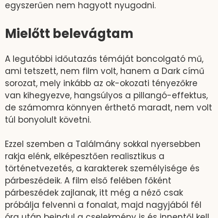
egyszerűen nem hagyott nyugodni.
Mielőtt belevágtam
A legutóbbi időutazás témáját boncolgató mű,
ami tetszett, nem film volt, hanem a Dark című
sorozat, mely inkább az ok-okozati tényezőkre
van kihegyezve, hangsúlyos a pillangó-effektus,
de számomra könnyen érthető maradt, nem volt
túl bonyolult követni.
Ezzel szemben a Találmány sokkal nyersebben
rakja elénk, elképesztően realisztikus a
történetvezetés, a karakterek személyisége és
párbeszédeik. A film első felében főként
párbeszédek zajlanak, itt még a néző csak
próbálja felvenni a fonalat, majd nagyjából fél
óra után beindul a cselekmény is és innentől kell