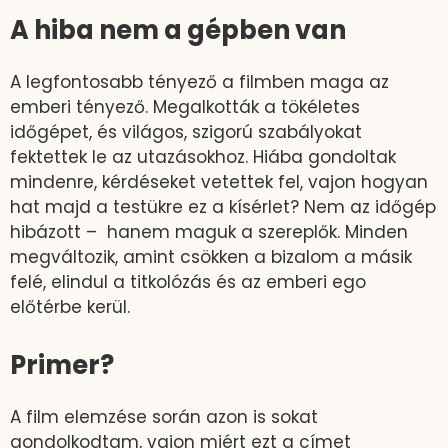
A hiba nem a gépben van
A legfontosabb tényező a filmben maga az
emberi tényező. Megalkották a tökéletes
időgépet, és világos, szigorú szabályokat
fektettek le az utazásokhoz. Hiába gondoltak
mindenre, kérdéseket vetettek fel, vajon hogyan
hat majd a testükre ez a kísérlet? Nem az időgép
hibázott – hanem maguk a szereplők. Minden
megváltozik, amint csökken a bizalom a másik
felé, elindul a titkolózás és az emberi ego
előtérbe kerül.
Primer?
A film elemzése során azon is sokat
gondolkodtam, vajon miért ezt a címet