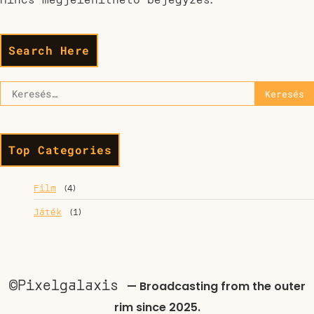
Search Here
Top Categories
Film
(4)
Játék
(1)
©Pixelgalaxis
—
Broadcasting from the outer
rim since 2025.