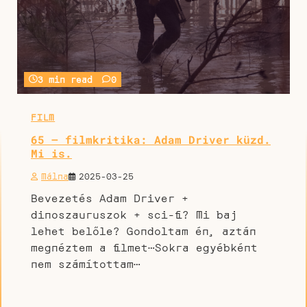
3 min read
0
FILM
65 – filmkritika: Adam Driver küzd.
Mi is.
Málna
2025-03-25
Bevezetés Adam Driver +
dinoszauruszok + sci-fi? Mi baj
lehet belőle? Gondoltam én, aztán
megnéztem a filmet…Sokra egyébként
nem számítottam…